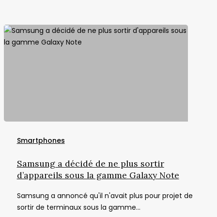
fitness
entre
les
applications
Samsung
a
Smartphones
décidé
de
Samsung a décidé de ne plus sortir
ne
d’appareils sous la gamme Galaxy Note
plus
Samsung a annoncé qu'il n'avait plus pour projet de
sortir
sortir de terminaux sous la gamme…
d’appareils