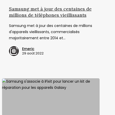
à
jour
Samsung met à jour des centaines de
des
millions de téléphones vieillissants
centaines
Samsung met à jour des centaines de millions
de
d'appareils vieillissants, commercialisés
millions
majoritairement entre 2014 et…
de
téléphones
Emeric
vieillissants
29 août 2022