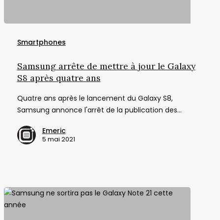
Samsung
arrête
Smartphones
de
mettre
Samsung arrête de mettre à jour le Galaxy
à
S8 après quatre ans
jour
Quatre ans après le lancement du Galaxy S8,
le
Samsung annonce l'arrêt de la publication des…
Galaxy
S8
Emeric
après
5 mai 2021
quatre
ans