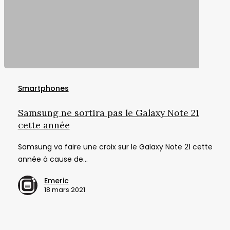
Samsung
ne
Smartphones
sortira
pas
Samsung ne sortira pas le Galaxy Note 21
le
cette année
Galaxy
Samsung va faire une croix sur le Galaxy Note 21 cette
Note
année à cause de…
21
cette
Emeric
année
18 mars 2021