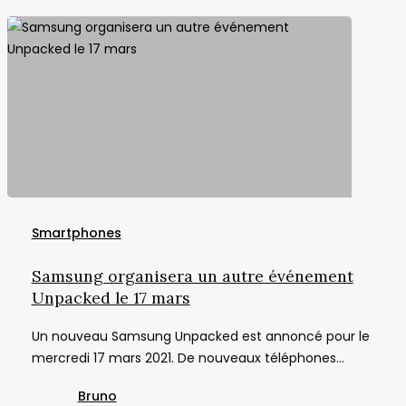
Samsung
organisera
Smartphones
un
autre
Samsung organisera un autre événement
événement
Unpacked le 17 mars
Unpacked
Un nouveau Samsung Unpacked est annoncé pour le
le
mercredi 17 mars 2021. De nouveaux téléphones…
17
mars
Bruno