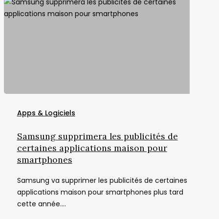
Samsung
supprimera
Apps & Logiciels
les
publicités
Samsung supprimera les publicités de
de
certaines applications maison pour
certaines
smartphones
applications
Samsung va supprimer les publicités de certaines
maison
applications maison pour smartphones plus tard
pour
cette année.…
smartphones