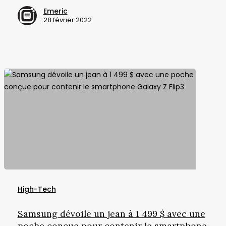
sous
Emeric
la
28 février 2022
gamme
Galaxy
Note
Samsung
dévoile
High-Tech
un
jean
Samsung dévoile un jean à 1 499 $ avec une
à
poche conçue pour contenir le smartphone