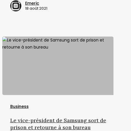
Emeric
18 août 2021
Le
vice-
Business
président
de
Le vice-président de Samsung sort de
Samsung
prison et retourne à son bureau