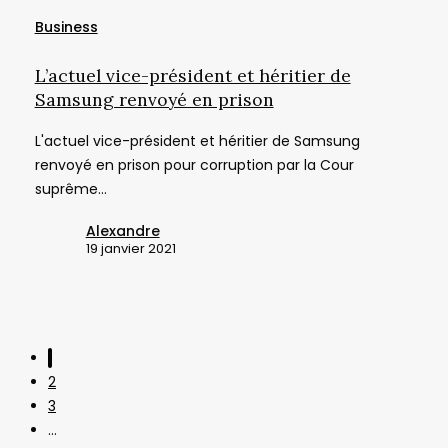
vice-
Business
président
et
L’actuel vice-président et héritier de
héritier
Samsung renvoyé en prison
de
L'actuel vice-président et héritier de Samsung
Samsung
renvoyé en prison pour corruption par la Cour
renvoyé
suprême…
en
prison
Alexandre
19 janvier 2021
1
2
3
…