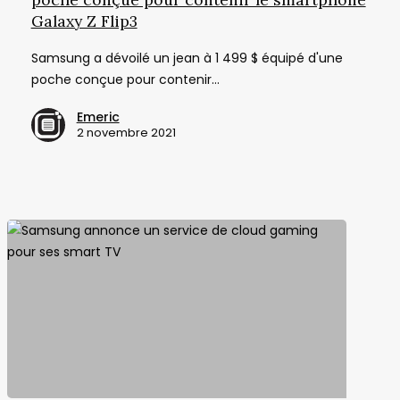
1
Galaxy Z Flip3
499
Samsung a dévoilé un jean à 1 499 $ équipé d'une
$
poche conçue pour contenir…
avec
une
Emeric
poche
2 novembre 2021
conçue
pour
contenir
le
smartphone
Galaxy
Z
Flip3