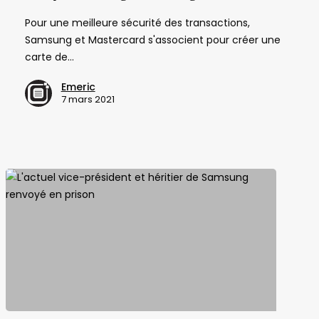
une
Pour une meilleure sécurité des transactions,
carte
Samsung et Mastercard s'associent pour créer une
bancaire
carte de…
avec
un
Emeric
lecteur
7 mars 2021
d’empreintes
digitales
intégré
L’actuel