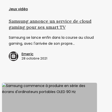
Samsung
annonce
Jeux vidéo
un
service
Samsung annonce un service de cloud
de
gaming pour ses smart TV
cloud
Samsung se lance enfin dans la course au cloud
gaming
gaming, avec l'arrivée de son propre…
pour
ses
Emeric
smart
28 octobre 2021
TV