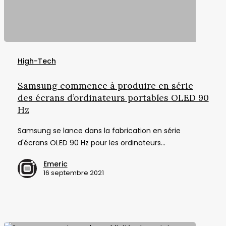
Samsung
commence
High-Tech
à
produire
Samsung commence à produire en série
en
des écrans d’ordinateurs portables OLED 90
série
Hz
des
Samsung se lance dans la fabrication en série
écrans
d'écrans OLED 90 Hz pour les ordinateurs…
d’ordinateurs
portables
Emeric
OLED
16 septembre 2021
90
Hz