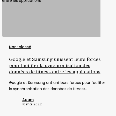
Google
et
Non-classé
Samsung
unissent
Google et Samsung unissent leurs forces
leurs
pour faciliter la synchronisation des
forces
données de fitness entre les applications
pour
Google et Samsung ont uni leurs forces pour faciliter
faciliter
la synchronisation des données de fitness…
la
synchronisation
Adam
des
16 mai 2022
données
de