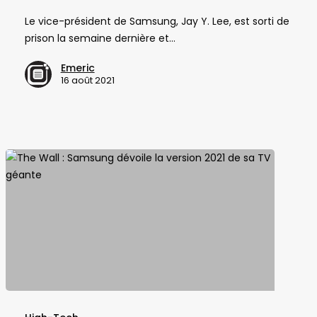
sort
Le vice-président de Samsung, Jay Y. Lee, est sorti de
de
prison la semaine dernière et…
prison
et
Emeric
retourne
16 août 2021
à
son
bureau
The
Wall