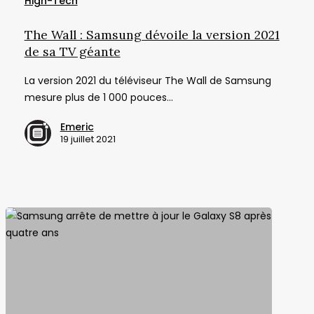
High-Tech
:
Samsung
The Wall : Samsung dévoile la version 2021
dévoile
de sa TV géante
la
La version 2021 du téléviseur The Wall de Samsung
version
mesure plus de 1 000 pouces…
2021
de
Emeric
sa
19 juillet 2021
TV
géante