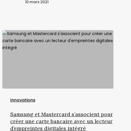
10 mars 2021
Samsung
et
Innovations
Mastercard
s’associent
Samsung et Mastercard s’associent pour
pour
créer une carte bancaire avec un lecteur
créer
d’empreintes digitales intégré