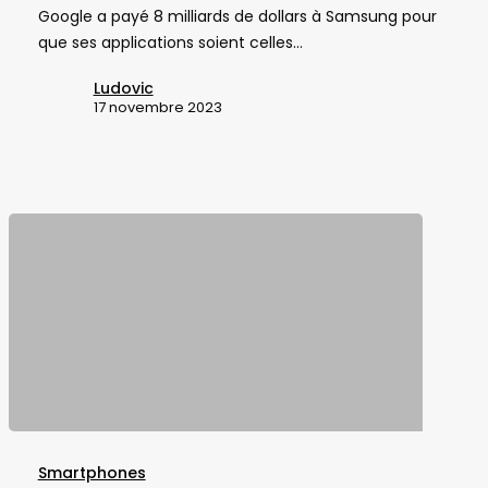
Google a payé 8 milliards de dollars à Samsung pour
à
que ses applications soient celles…
Samsung
pour
Ludovic
installer
17 novembre 2023
ses
applications
par
défaut
sur
les
Galaxy
Samsung
met
Smartphones