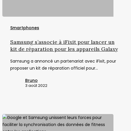
Samsung
s’associe
Smartphones
à
iFixit
Samsung s’associe à iFixit pour lancer un
pour
kit de réparation pour les appareils Galaxy
lancer
Samsung a annoncé un partenariat avec iFixit, pour
un
proposer un kit de réparation officiel pour…
kit
de
Bruno
réparation
3 août 2022
pour
les
appareils
Galaxy