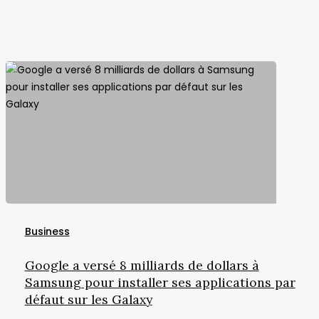
Google
a
Business
versé
8
Google a versé 8 milliards de dollars à
milliards
Samsung pour installer ses applications par
de
défaut sur les Galaxy
dollars