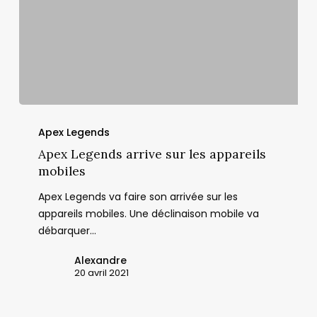
Apex
Legends
Apex Legends
arrive
Apex Legends arrive sur les appareils
sur
mobiles
les
Apex Legends va faire son arrivée sur les
appareils
appareils mobiles. Une déclinaison mobile va
mobiles
débarquer…
Alexandre
20 avril 2021