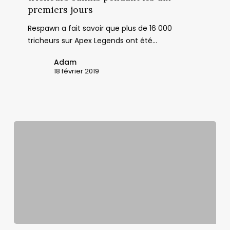
de
premiers jours
16
Respawn a fait savoir que plus de 16 000
000
tricheurs sur Apex Legends ont été…
tricheurs
bannis
Adam
pendant
18 février 2019
les
dix
premiers
jours
Apex