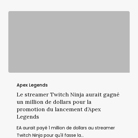
Le
streamer
Apex Legends
Twitch
Le streamer Twitch Ninja aurait gagné
Ninja
un million de dollars pour la
aurait
promotion du lancement d’Apex
gagné
Legends
un
EA aurait payé 1 million de dollars au streamer
million
Twitch Ninja pour qu'il fasse la…
de