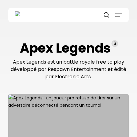
Skip
to
Menu
main
search
content
Apex Legends
6
Apex Legends est un battle royale free to play
développé par Respawn Entertainment et édité
par Electronic Arts.