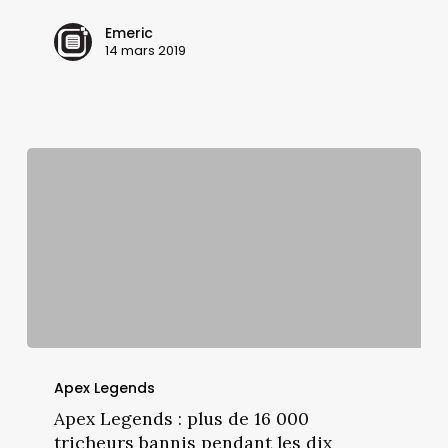
dollars
Emeric
pour
14 mars 2019
la
promotion
du
lancement
d’Apex
Legends
Apex
Legends
Apex Legends
:
Apex Legends : plus de 16 000
plus
tricheurs bannis pendant les dix