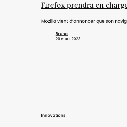
7/8
Firefox prendra en charg
jusqu’en
2024
Mozilla vient d’annoncer que son navi
au
moins
Bruno
29 mars 2023
Google
Bard
:
le
Innovations
concurrent