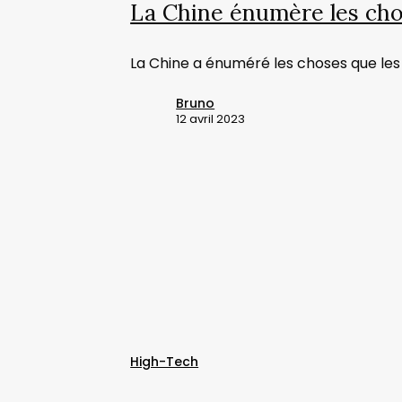
La Chine énumère les cho
ses
IA
La Chine a énuméré les choses que les i
ne
sont
Bruno
12 avril 2023
pas
autorisées
à
générer
ChatGPT
pourrait
aider
les
High-Tech
bénévoles