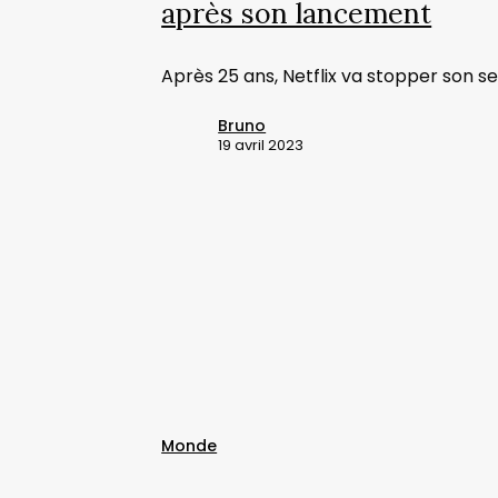
après son lancement
de
DVD
Après 25 ans, Netflix va stopper son se
en
septembre,
Bruno
25
19 avril 2023
ans
après
son
lancement
La
Chine
énumère
les
Monde
choses
que