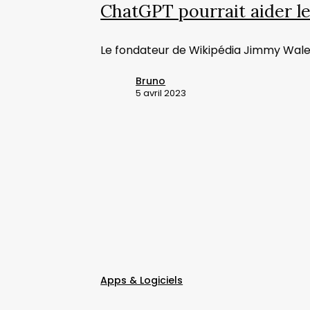
de
ChatGPT pourrait aider l
Wikipedia
Le fondateur de Wikipédia Jimmy Wales 
Bruno
5 avril 2023
Firefox
prendra
en
charge
Apps & Logiciels
Windows