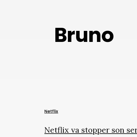
Bruno
Netflix
va
stopper
son
Netflix
service
de
Netflix va stopper son se
location