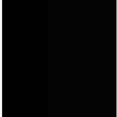
Amazon Prime Video
Netflix
Musique
Animés
HIGH-TECH
Apps & Logiciels
Innovations
Business
Gadgets
Smartphones
Réalité Virtuelle
PLUS
SCIENCES
Area 51
Tutoriels
Bons Plans