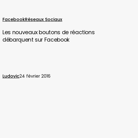
Les
Facebook
Réseaux Sociaux
nouveaux
Les nouveaux boutons de réactions
boutons
débarquent sur Facebook
de
réactions
débarquent
sur
Facebook
Ludovic
24 février 2016