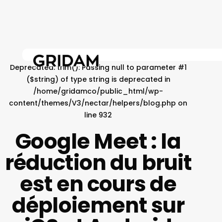
Skip
to
main
content
Deprecated
: trim(): Passing null to parameter #1
($string) of type string is deprecated in
/home/gridamco/public_html/wp-
content/themes/V3/nectar/helpers/blog.php
on
line
932
Google Meet : la
réduction du bruit
est en cours de
déploiement sur