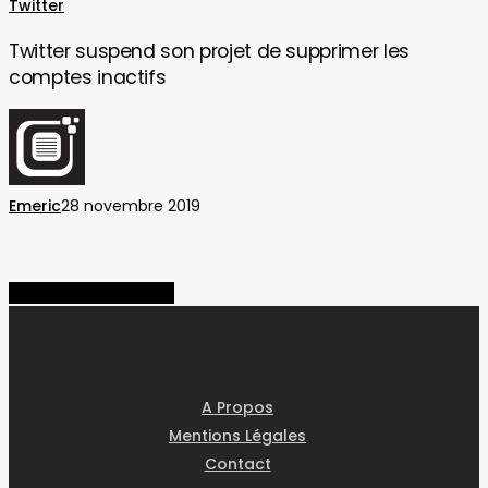
Twitter
Twitter
suspend
Twitter suspend son projet de supprimer les
son
comptes inactifs
projet
de
supprimer
les
comptes
Emeric
28 novembre 2019
inactifs
Share
Share
Share
Pin
A Propos
Mentions Légales
Contact