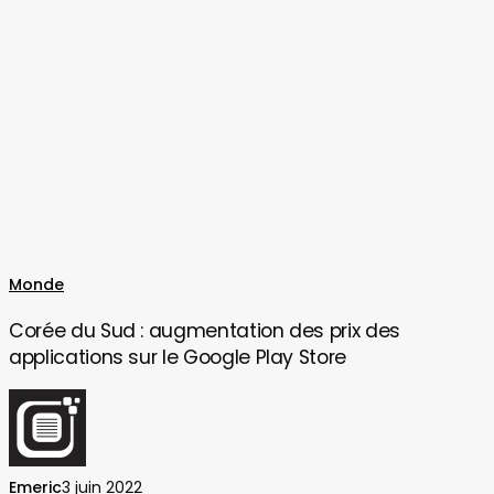
Corée
Monde
du
Corée du Sud : augmentation des prix des
Sud
applications sur le Google Play Store
:
augmentation
des
prix
des
Emeric
3 juin 2022