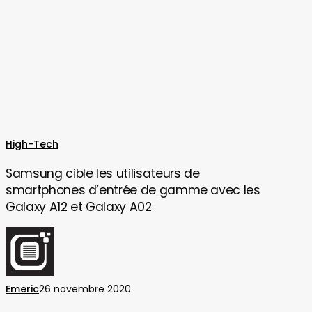
Samsung
High-Tech
cible
Samsung cible les utilisateurs de
les
smartphones d’entrée de gamme avec les
utilisateurs
Galaxy A12 et Galaxy A02
de
smartphones
d’entrée
de
gamme
Emeric
26 novembre 2020
avec
les