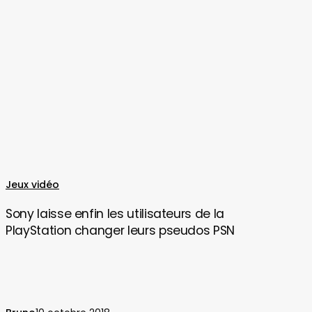
Sony
Jeux vidéo
laisse
Sony laisse enfin les utilisateurs de la
enfin
PlayStation changer leurs pseudos PSN
les
utilisateurs
de
la
PlayStation