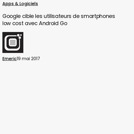
Google
Apps & Logiciels
cible
Google cible les utilisateurs de smartphones
les
low cost avec Android Go
utilisateurs
de
smartphones
low
cost
Emeric
19 mai 2017
avec
Android
Go