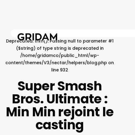
Skip
to
main
content
Deprecated
: trim(): Passing null to parameter #1
($string) of type string is deprecated in
/home/gridamco/public_html/wp-
content/themes/V3/nectar/helpers/blog.php
on
line
932
Super Smash
Bros. Ultimate :
Min Min rejoint le
casting