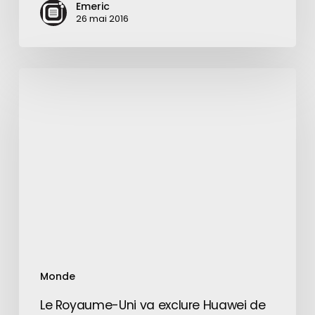
Emeric
26 mai 2016
Le
Royaume-
Uni
va
exclure
Huawei
de
son
réseau
5G
Monde
Le Royaume-Uni va exclure Huawei de