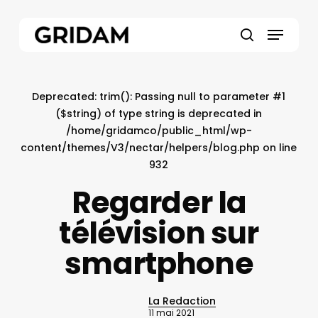
Skip
to
Menu
main
search
content
Deprecated
: trim(): Passing null to parameter #1
($string) of type string is deprecated in
/home/gridamco/public_html/wp-
content/themes/V3/nectar/helpers/blog.php
on line
932
Regarder la
télévision sur
smartphone
La Redaction
11 mai 2021