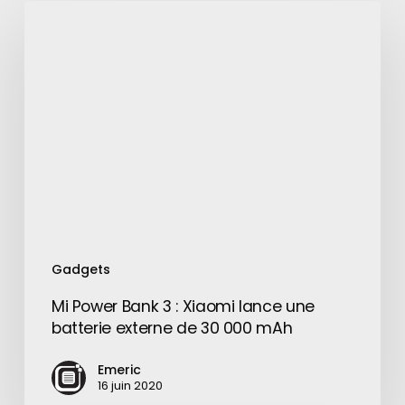
Mi
Power
Bank
3
:
Xiaomi
lance
une
batterie
externe
de
30
Gadgets
000
mAh
Mi Power Bank 3 : Xiaomi lance une
batterie externe de 30 000 mAh
Emeric
16 juin 2020