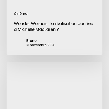
Cinéma
Wonder Woman : la réalisation confiée
à Michelle MacLaren ?
Bruno
13 novembre 2014
Hoverboard
:
Hendo
présente
un
nouveau
prototype