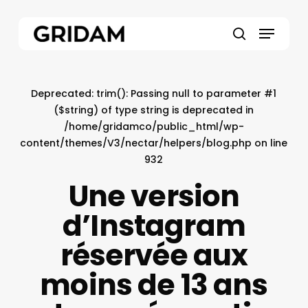
Skip
to
Menu
main
search
content
Deprecated
: trim(): Passing null to parameter #1
($string) of type string is deprecated in
/home/gridamco/public_html/wp-
content/themes/V3/nectar/helpers/blog.php
on line
932
Une version
d’Instagram
réservée aux
moins de 13 ans