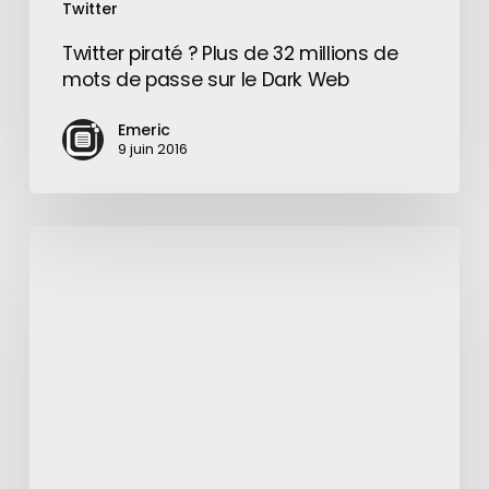
Twitter
le
Dark
Twitter piraté ? Plus de 32 millions de
Web
mots de passe sur le Dark Web
Emeric
9 juin 2016
Wonder
Woman
:
la
réalisation
confiée
à
Michelle
MacLaren
?