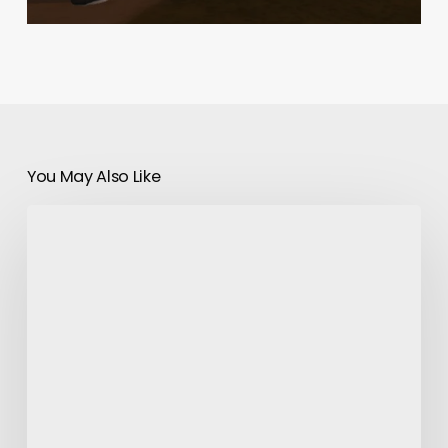
You May Also Like
Beats
:
Apple
confirme
le
rachat
pour
trois
milliards
de