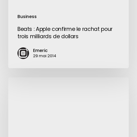
dollars
Business
Beats : Apple confirme le rachat pour
trois milliards de dollars
Emeric
29 mai 2014
Samsung
Galaxy
Note
3
:
sortie
confirmée
pour