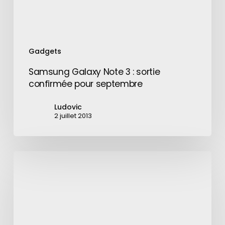
septembre
Gadgets
Samsung Galaxy Note 3 : sortie
confirmée pour septembre
Ludovic
2 juillet 2013
Apple
enquête
sur
deux
iPhone
8