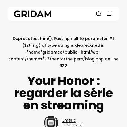
Skip
to
Menu
main
search
content
Deprecated
: trim(): Passing null to parameter #1
($string) of type string is deprecated in
/home/gridamco/public_html/wp-
content/themes/V3/nectar/helpers/blog.php
on line
932
Your Honor :
regarder la série
en streaming
Emeric
1 février 2021