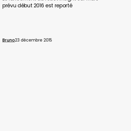
du
prévu début 2016 est reporté
robot
InSight
sur
Mars
prévu
Bruno
23 décembre 2015
début
2016
est
reporté