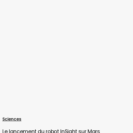
euros
Le
Sciences
lancement
Le lancement du robot InSight sur Mars