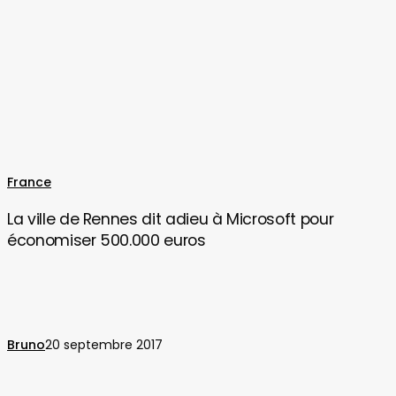
La
France
ville
La ville de Rennes dit adieu à Microsoft pour
de
économiser 500.000 euros
Rennes
dit
adieu
à
Microsoft
Bruno
20 septembre 2017
pour
économiser
500.000