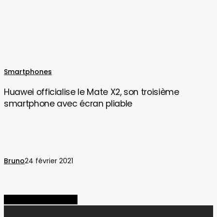
Huawei
Smartphones
officialise
Huawei officialise le Mate X2, son troisième
le
smartphone avec écran pliable
Mate
X2,
son
troisième
smartphone
Bruno
24 février 2021
avec
écran
pliable
Share
Share
Share
Pin