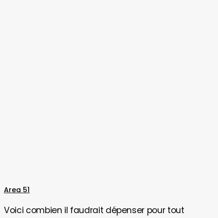
la
Nasa
Voici
Area 51
combien
Voici combien il faudrait dépenser pour tout
il