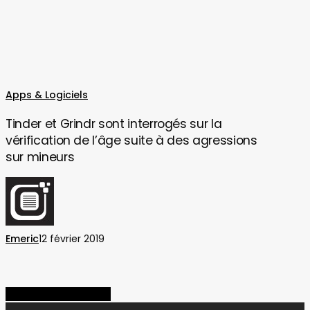
Tinder
Apps & Logiciels
et
Tinder et Grindr sont interrogés sur la
Grindr
vérification de l’âge suite à des agressions
sont
sur mineurs
interrogés
sur
la
vérification
de
Emeric
12 février 2019
l’âge
suite
à
des
Share
Share
Share
Pin