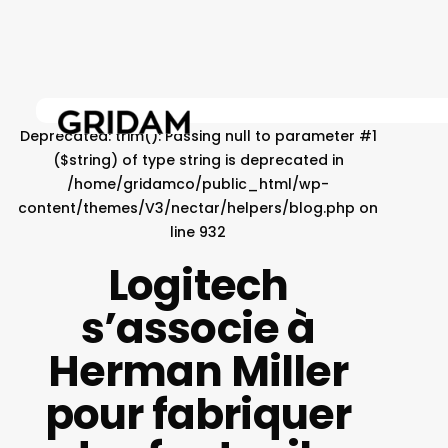
Skip
to
main
content
Deprecated
: trim(): Passing null to parameter #1
($string) of type string is deprecated in
/home/gridamco/public_html/wp-
content/themes/V3/nectar/helpers/blog.php
on
line
932
Logitech
s’associe à
Herman Miller
pour fabriquer