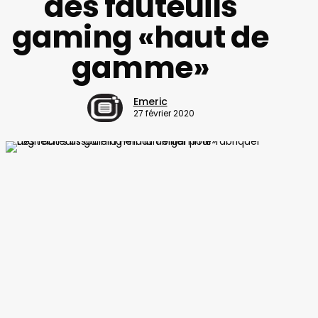
des fauteuils
gaming «haut de
gamme»
Emeric
27 février 2020