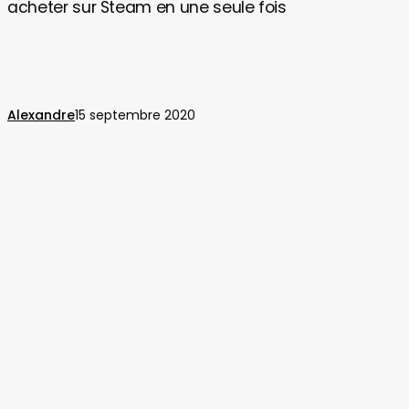
acheter sur Steam en une seule fois
faudrait
dépenser
pour
tout
acheter
Alexandre
15 septembre 2020
sur
Steam
en
une
seule
fois