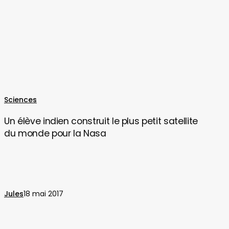
Un
Sciences
élève
Un élève indien construit le plus petit satellite
indien
du monde pour la Nasa
construit
le
plus
petit
satellite
Jules
18 mai 2017
du
monde
pour