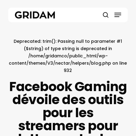
Skip
to
Menu
main
search
content
Deprecated
: trim(): Passing null to parameter #1
($string) of type string is deprecated in
/home/gridamco/public_html/wp-
content/themes/V3/nectar/helpers/blog.php
on line
932
Facebook Gaming
dévoile des outils
pour les
streamers pour