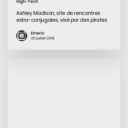
High-Tech
Ashley Madison, site de rencontres
extra-conjugales, visé par des pirates
Emeric
20 juillet 2015
Ikea
a
décidé
de
s’investir
dans
la
maison
connectée