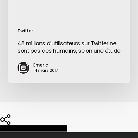
des
humains,
selon
une
Twitter
étude
48 millions d’utilisateurs sur Twitter ne
sont pas des humains, selon une étude
Emeric
14 mars 2017
Share
Share
Share
Pin