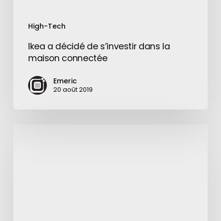
High-Tech
Ikea a décidé de s’investir dans la
maison connectée
Emeric
20 août 2019
48
millions
d’utilisateurs
sur
Twitter
ne
sont
pas