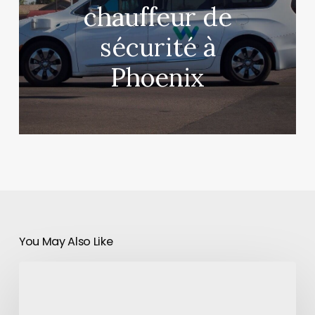
chauffeur de
sécurité à
Phoenix
You May Also Like
Google
va
cesser