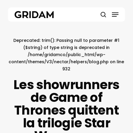
Skip
to
Menu
main
search
content
Deprecated
: trim(): Passing null to parameter #1
($string) of type string is deprecated in
/home/gridamco/public_html/wp-
content/themes/V3/nectar/helpers/blog.php
on line
932
Les showrunners
de Game of
Thrones quittent
la trilogie Star