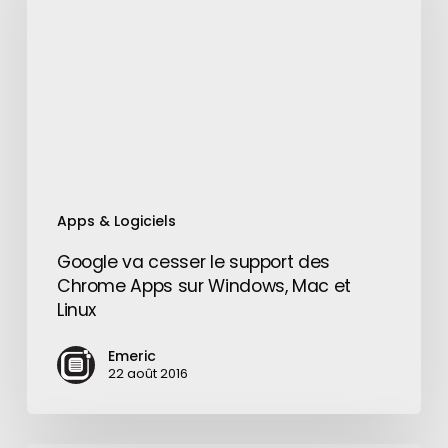
le
support
des
Chrome
Apps
sur
Windows,
Mac
et
Apps & Logiciels
Linux
Google va cesser le support des
Chrome Apps sur Windows, Mac et
Linux
Emeric
22 août 2016