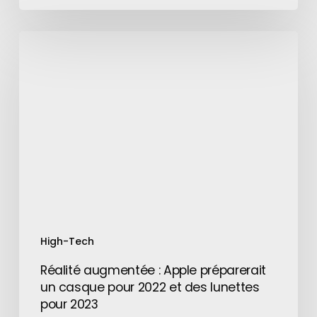
Réalité
augmentée
:
Apple
préparerait
un
casque
pour
2022
et
des
lunettes
High-Tech
pour
2023
Réalité augmentée : Apple préparerait
un casque pour 2022 et des lunettes
pour 2023