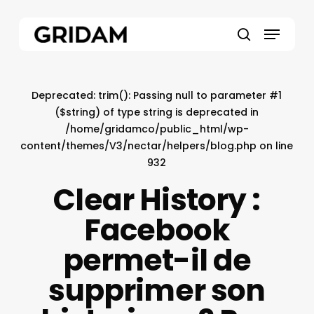
Skip
to
Menu
main
search
content
Deprecated
: trim(): Passing null to parameter #1
($string) of type string is deprecated in
/home/gridamco/public_html/wp-
content/themes/V3/nectar/helpers/blog.php
on line
932
Clear History :
Facebook
permet-il de
supprimer son