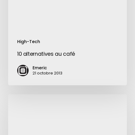
High-Tech
10 alternatives au café
Emeric
21 octobre 2013
YouTube
Music
est
désormais
beaucoup
plus