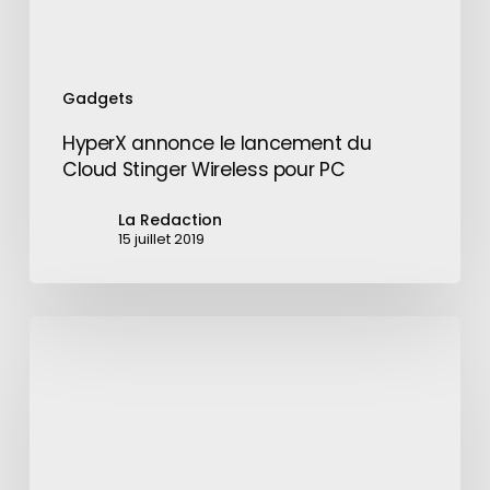
PC
Gadgets
HyperX annonce le lancement du
Cloud Stinger Wireless pour PC
La Redaction
15 juillet 2019
10
alternatives
au
café