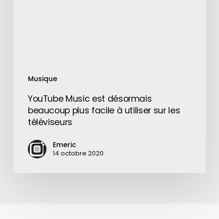
facile
à
utiliser
sur
les
téléviseurs
Musique
YouTube Music est désormais
beaucoup plus facile à utiliser sur les
téléviseurs
Emeric
14 octobre 2020