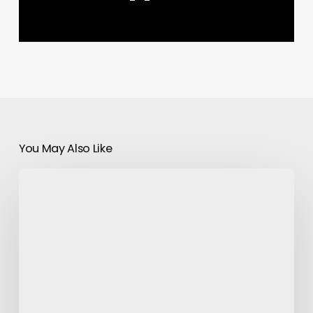
You May Also Like
HyperX
annonce
le
lancement
du
Cloud
Stinger
Wireless
pour