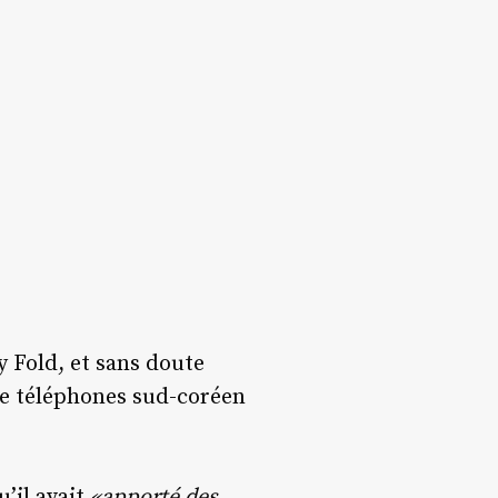
y Fold, et sans doute
de téléphones sud-coréen
’il avait
«apporté des