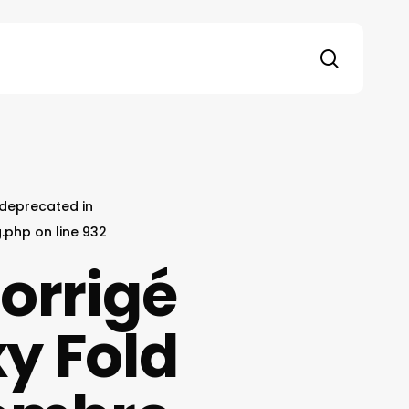
search
s deprecated in
g.php
on line
932
orrigé
xy Fold