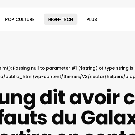
POP CULTURE
HIGH-TECH
PLUS
 trim(): Passing null to parameter #1 ($string) of type string i
o/public_html/wp-content/themes/V3/nectar/helpers/blo
ng dit avoir c
fauts du Gala