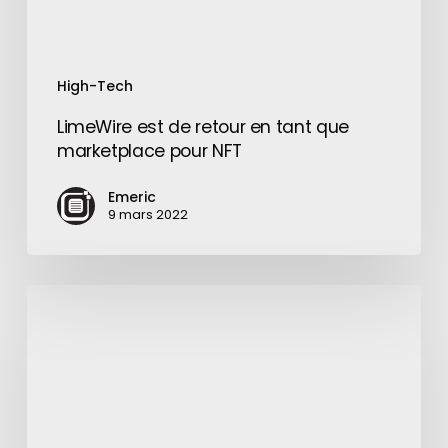
NFT
High-Tech
LimeWire est de retour en tant que
marketplace pour NFT
Emeric
9 mars 2022
LinkedIn
propose
une
personnalisation
plus
poussée