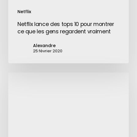
regardent
Netflix
vraiment
Netflix lance des tops 10 pour montrer
ce que les gens regardent vraiment
Alexandre
25 février 2020
LimeWire
est
de
retour
en
tant
que
marketplace
pour