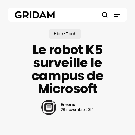
Skip
to
Menu
main
search
content
High-Tech
Le robot K5
surveille le
campus de
Microsoft
Emeric
26 novembre 2014