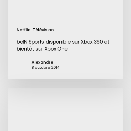
sur
Xbox
One
Netflix
Télévision
beIN Sports disponible sur Xbox 360 et
bientôt sur Xbox One
Alexandre
8 octobre 2014
Torrents
Time
:
bientôt
le
streaming