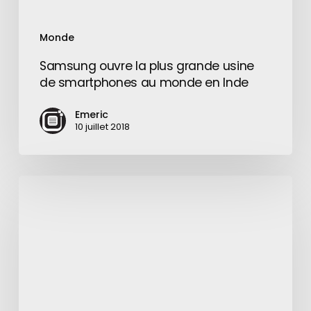
en
Inde
Monde
Samsung ouvre la plus grande usine
de smartphones au monde en Inde
Emeric
10 juillet 2018
beIN
Sports
disponible
sur
Xbox
360
et
bientôt