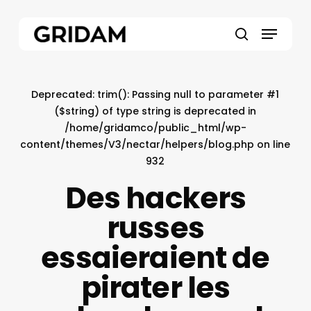
Skip
to
Menu
main
search
content
Deprecated
: trim(): Passing null to parameter #1
($string) of type string is deprecated in
/home/gridamco/public_html/wp-
content/themes/V3/nectar/helpers/blog.php
on line
932
Des hackers
russes
essaieraient de
pirater les