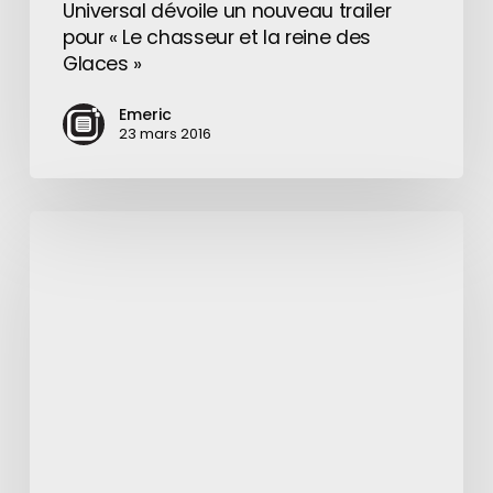
Universal dévoile un nouveau trailer
pour « Le chasseur et la reine des
Glaces »
Emeric
23 mars 2016
La
théorie
du
monde
étonnant
de
Gumball
:
Un
Youtuber
découvre