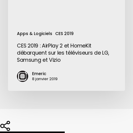
sur
les
téléviseurs
de
Apps & Logiciels
CES 2019
LG,
Samsung
CES 2019 : AirPlay 2 et HomeKit
et
débarquent sur les téléviseurs de LG,
Vizio
Samsung et Vizio
Emeric
8 janvier 2019