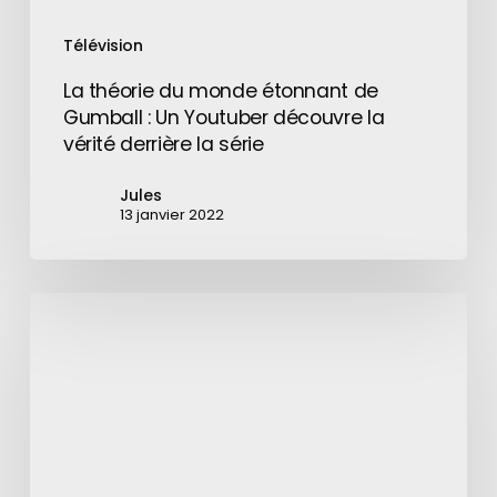
la
Télévision
vérité
derrière
La théorie du monde étonnant de
la
Gumball : Un Youtuber découvre la
série
vérité derrière la série
Jules
13 janvier 2022
CES
2019
:
AirPlay
2
et
HomeKit
débarquent