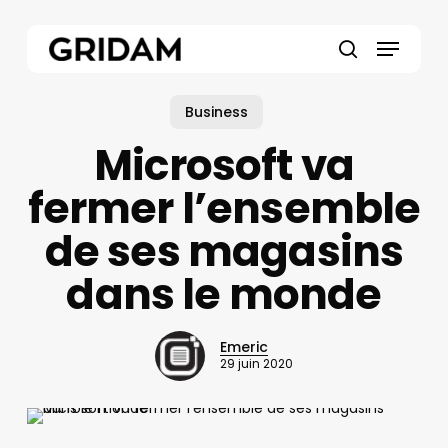
Skip
to
Menu
main
search
content
Business
Microsoft va
fermer l’ensemble
de ses magasins
dans le monde
Emeric
29 juin 2020