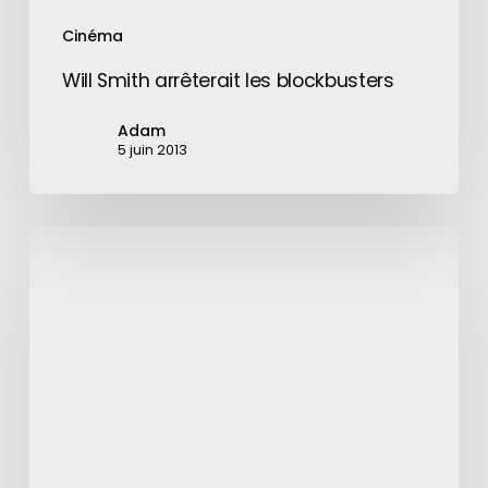
Cinéma
Will Smith arrêterait les blockbusters
Adam
5 juin 2013
Kaspersky
Lab
placé
sur
une
liste
noire
du
régulateur
américain