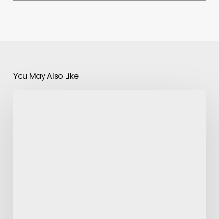
You May Also Like
Will
Smith
arrêterait
les
blockbusters