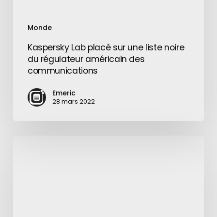
des
communications
Monde
Kaspersky Lab placé sur une liste noire
du régulateur américain des
communications
Emeric
28 mars 2022
Deux
anciens
employés
de
Twitter
accusés
d’espionnage