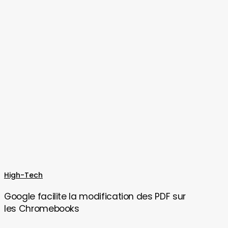
Google
High-Tech
facilite
Google facilite la modification des PDF sur
la
les Chromebooks
modification
des