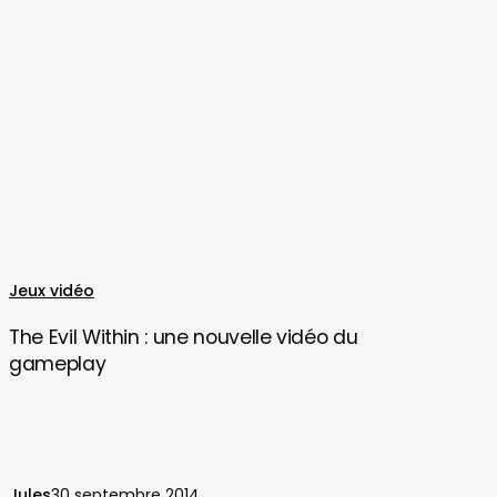
The
Jeux vidéo
Evil
The Evil Within : une nouvelle vidéo du
Within
gameplay
:
une
nouvelle
vidéo
du
Jules
30 septembre 2014