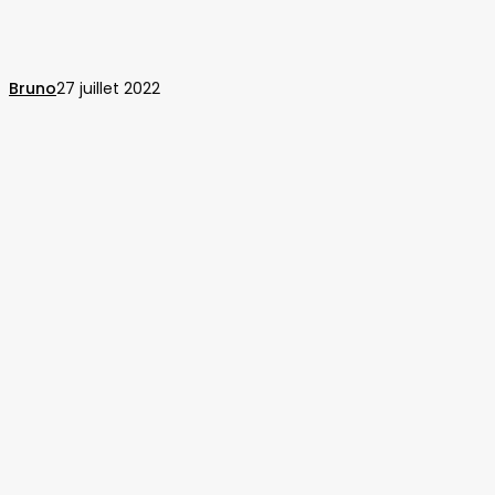
PDF
sur
les
Bruno
27 juillet 2022
Chromebooks