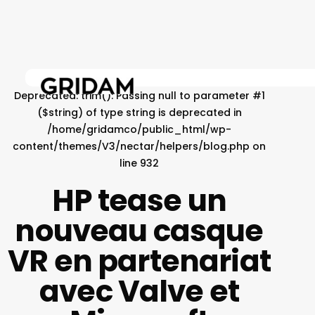
Skip
to
main
content
Deprecated
: trim(): Passing null to parameter #1
($string) of type string is deprecated in
/home/gridamco/public_html/wp-
content/themes/V3/nectar/helpers/blog.php
on
line
932
HP tease un
nouveau casque
VR en partenariat
avec Valve et