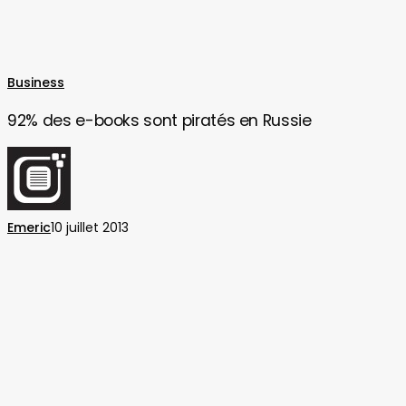
92%
Business
des
92% des e-books sont piratés en Russie
e-
books
sont
piratés
en
Emeric
10 juillet 2013
Russie