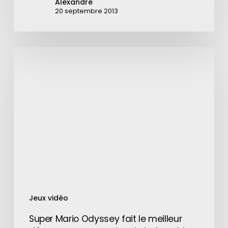
Alexandre
20 septembre 2013
Super
Mario
Odyssey
fait
le
meilleur
démarrage
pour
un
jeu
de
la
Jeux vidéo
franchise
Super Mario Odyssey fait le meilleur