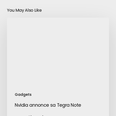
You May Also Like
Nvidia
annonce
sa
Tegra
Note
Gadgets
Nvidia annonce sa Tegra Note