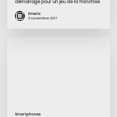
démarrage pour un jeu de la franchise
Emeric
3 novembre 2017
Xiaomi
Mi5,
un
smartphone
QHD
sans
bordures
?
Smartphones