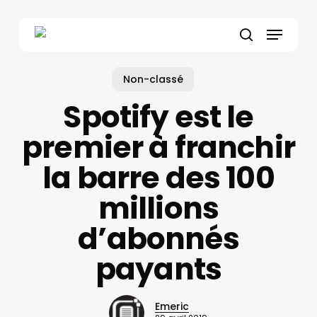
Skip
to
Menu
main
search
content
Non-classé
Spotify est le
premier à franchir
la barre des 100
millions
d’abonnés
payants
Emeric