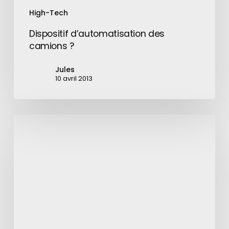
High-Tech
Dispositif d’automatisation des
camions ?
Jules
10 avril 2013
Les
meilleurs
jeux
gratuits
sur
Android
en
2019