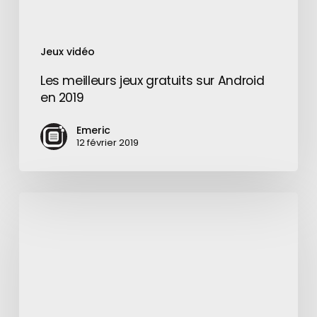
Jeux vidéo
Les meilleurs jeux gratuits sur Android
en 2019
Emeric
12 février 2019
Navigation
privée
:
un
raccourci
arrive
dans