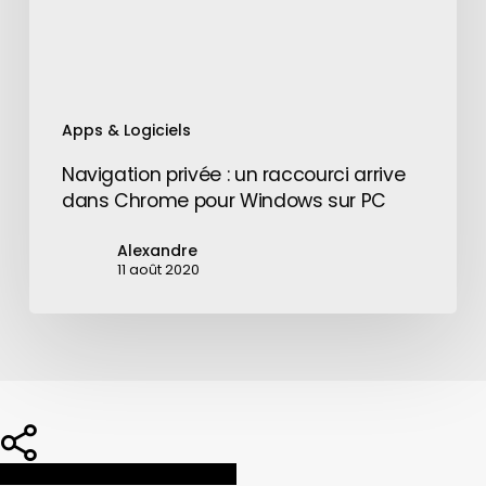
Chrome
pour
Windows
sur
PC
Apps & Logiciels
Navigation privée : un raccourci arrive
dans Chrome pour Windows sur PC
Alexandre
11 août 2020
Share
Share
Share
Pin