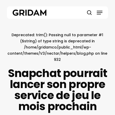
Skip
to
Menu
main
search
content
Deprecated
: trim(): Passing null to parameter #1
($string) of type string is deprecated in
/home/gridamco/public_html/wp-
content/themes/V3/nectar/helpers/blog.php
on line
932
Snapchat pourrait
lancer son propre
service de jeu le
mois prochain