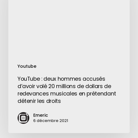
hommes
accusés
d’avoir
volé
20
millions
de
dollars
de
Youtube
redevances
musicales
YouTube : deux hommes accusés
en
d’avoir volé 20 millions de dollars de
prétendant
redevances musicales en prétendant
détenir
détenir les droits
les
droits
Emeric
6 décembre 2021