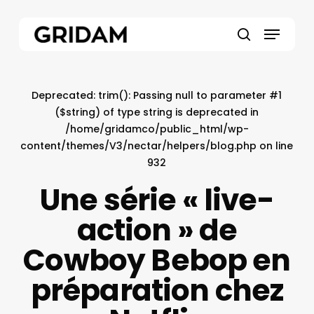
Skip
to
Menu
main
search
content
Deprecated
: trim(): Passing null to parameter #1
($string) of type string is deprecated in
/home/gridamco/public_html/wp-
content/themes/V3/nectar/helpers/blog.php
on line
932
Une série « live-
action » de
Cowboy Bebop en
préparation chez