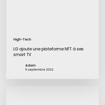
à
ses
smart
TV
High-Tech
LG ajoute une plateforme NFT à ses
smart TV
Adam
5 septembre 2022
YouTube
:
deux