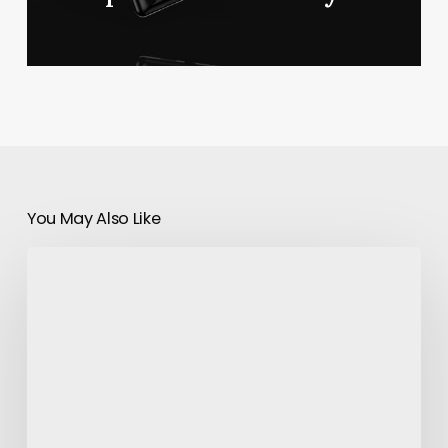
You May Also Like
Une
pétition
exige
que
Samsung
cesse
d’utiliser
les