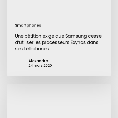
processeurs
Exynos
dans
ses
Smartphones
téléphones
Une pétition exige que Samsung cesse
d’utiliser les processeurs Exynos dans
ses téléphones
Alexandre
24 mars 2020
LG
ajoute
une
plateforme
NFT