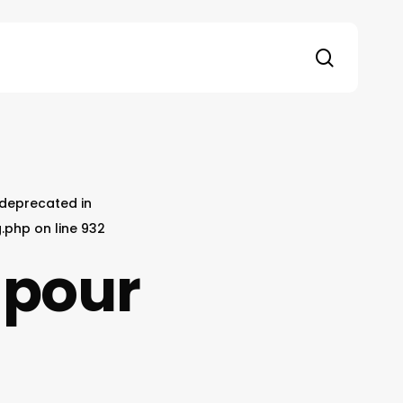
search
s deprecated in
g.php
on line
932
 pour