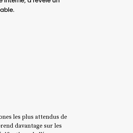
interne, a révélé un
able.
nes les plus attendus de
prend davantage sur les