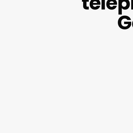
télép
G