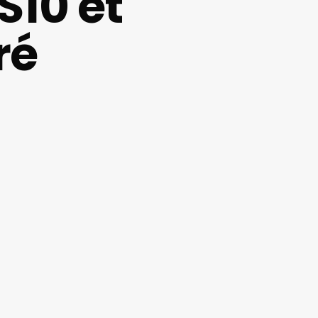
S10 et
ré