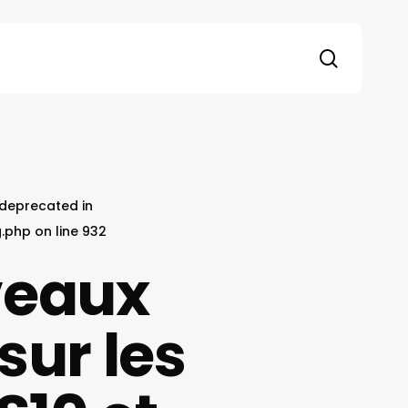
search
s deprecated in
g.php
on line
932
veaux
sur les