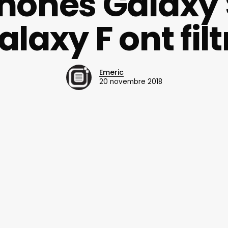
hones Galaxy 
alaxy F ont filt
Emeric
20 novembre 2018