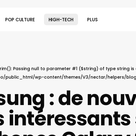
POP CULTURE
HIGH-TECH
PLUS
 trim(): Passing null to parameter #1 ($string) of type string i
o/public_html/wp-content/themes/V3/nectar/helpers/blo
ung : de nou
s intéressants 