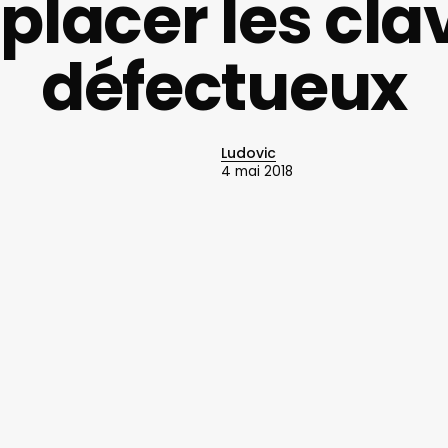
lacer les cla
défectueux
Ludovic
4 mai 2018