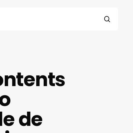
search
ontents
o
e de