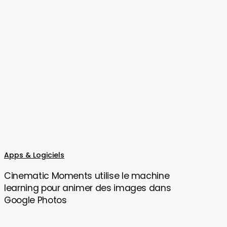
Cinematic
Apps & Logiciels
Moments
Cinematic Moments utilise le machine
utilise
learning pour animer des images dans
le
Google Photos
machine
learning