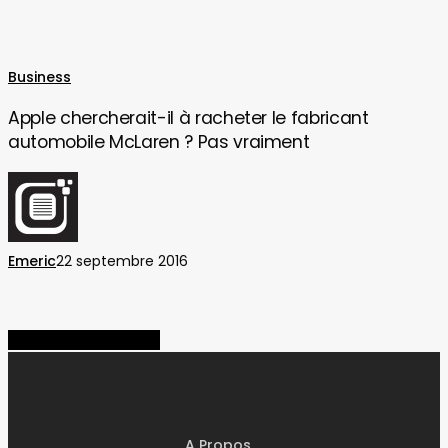
Apple
Business
chercherait-
Apple chercherait-il à racheter le fabricant
il
automobile McLaren ? Pas vraiment
à
racheter
le
fabricant
automobile
Emeric
22 septembre 2016
McLaren
?
Pas
vraiment
Share
Share
Share
Pin
A Propos