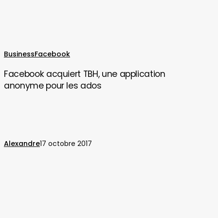
Facebook
Business
Facebook
acquiert
Facebook acquiert TBH, une application
TBH,
anonyme pour les ados
une
application
anonyme
pour
les
Alexandre
17 octobre 2017
ados