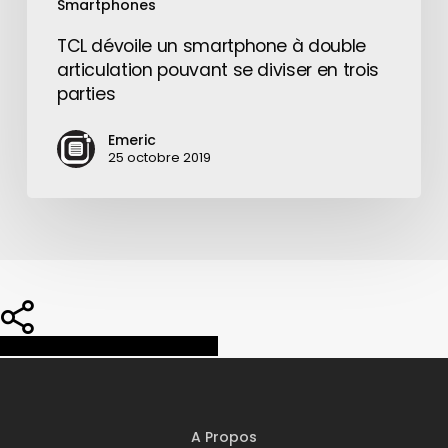
Smartphones
parties
TCL dévoile un smartphone à double
articulation pouvant se diviser en trois
parties
Emeric
25 octobre 2019
Share
Share
Share
Pin
A Propos