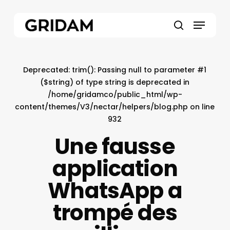
Skip
to
Menu
main
search
content
Deprecated
: trim(): Passing null to parameter #1
($string) of type string is deprecated in
/home/gridamco/public_html/wp-
content/themes/V3/nectar/helpers/blog.php
on line
932
Une fausse
application
WhatsApp a
trompé des