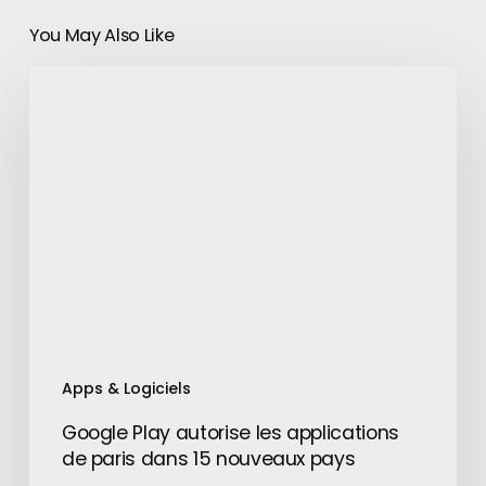
You May Also Like
Google
Play
autorise
les
applications
de
paris
dans
15
nouveaux
pays
Apps & Logiciels
Google Play autorise les applications
de paris dans 15 nouveaux pays