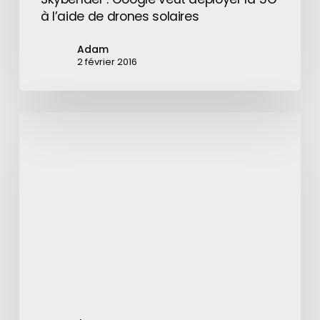
à l’aide de drones solaires
Adam
2 février 2016
TCL
dévoile
un
smartphone
à
double
articulation
pouvant
se
diviser
en
trois