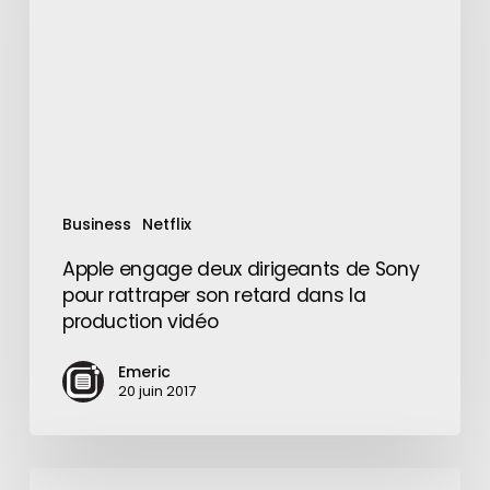
de
Sony
pour
rattraper
son
retard
dans
la
Business
Netflix
production
vidéo
Apple engage deux dirigeants de Sony
pour rattraper son retard dans la
production vidéo
Emeric
20 juin 2017
Des