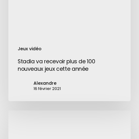
nouveaux
jeux
cette
année
Jeux vidéo
Stadia va recevoir plus de 100
nouveaux jeux cette année
Alexandre
16 février 2021
Apple
engage
deux
dirigeants