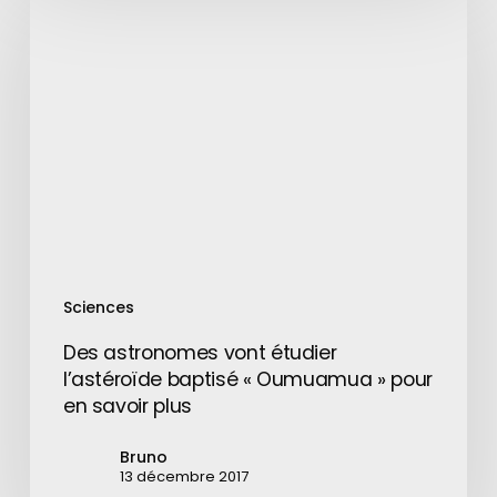
astronomes
vont
étudier
l’astéroïde
baptisé
«
Oumuamua
»
pour
en
savoir
Sciences
plus
Des astronomes vont étudier
l’astéroïde baptisé « Oumuamua » pour
en savoir plus
Bruno
13 décembre 2017