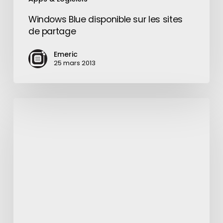
Windows Blue disponible sur les sites
de partage
Emeric
25 mars 2013
L’iPhone
6
va-
t-
il
battre
les
ventes
du
Galaxy