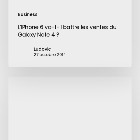
Note
4
Business
?
L’iPhone 6 va-t-il battre les ventes du
Galaxy Note 4 ?
Ludovic
27 octobre 2014
Jeff
Bezos
veut
transporter
1
000
milliards
d’humains
à