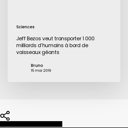
bord
de
vaisseaux
Sciences
géants
Jeff Bezos veut transporter 1 000
milliards d’humains à bord de
vaisseaux géants
Bruno
15 mai 2019
Share
Share
Share
Pin