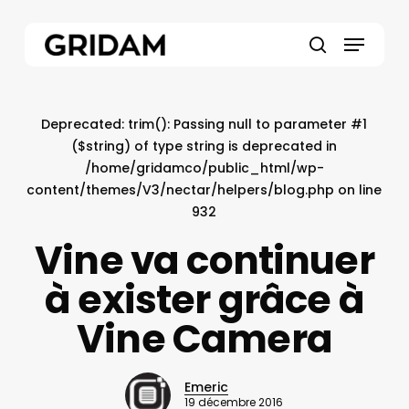
Skip
to
Menu
main
search
content
Deprecated
: trim(): Passing null to parameter #1
($string) of type string is deprecated in
/home/gridamco/public_html/wp-
content/themes/V3/nectar/helpers/blog.php
on line
932
Vine va continuer
à exister grâce à
Vine Camera
Emeric
19 décembre 2016