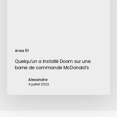
sur
une
borne
de
commande
McDonald’s
Area 51
Quelqu’un a installé Doom sur une
borne de commande McDonald’s
Alexandre
4 juillet 2022