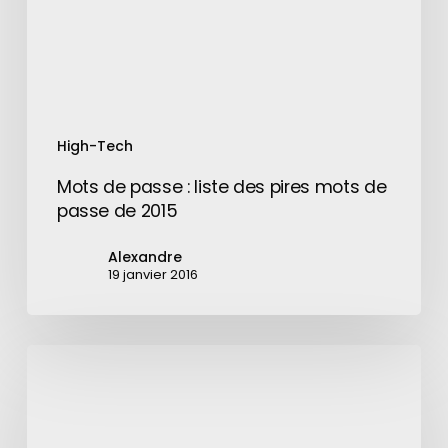
pires
mots
de
passe
de
2015
High-Tech
Mots de passe : liste des pires mots de
passe de 2015
Alexandre
19 janvier 2016
Quelqu’un
a
installé
Doom