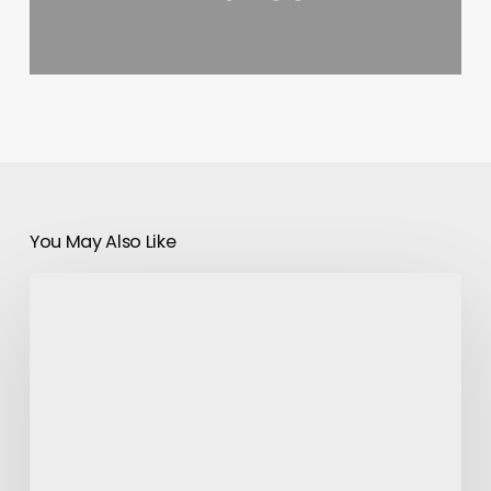
You May Also Like
NASA
:
Trois
jours
de
nuit
en
décembre