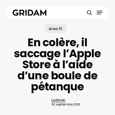
Skip
to
Menu
main
search
content
Area 51
En colère, il
saccage l’Apple
Store à l’aide
d’une boule de
pétanque
Ludovic
30 septembre 2016