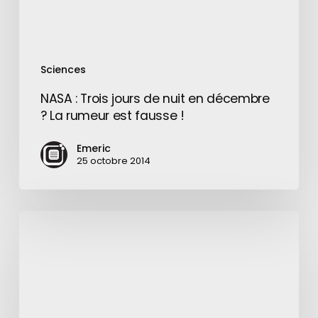
?
La
rumeur
est
Sciences
fausse
!
NASA : Trois jours de nuit en décembre
? La rumeur est fausse !
Emeric
25 octobre 2014
Mots
de
passe
:
liste
des