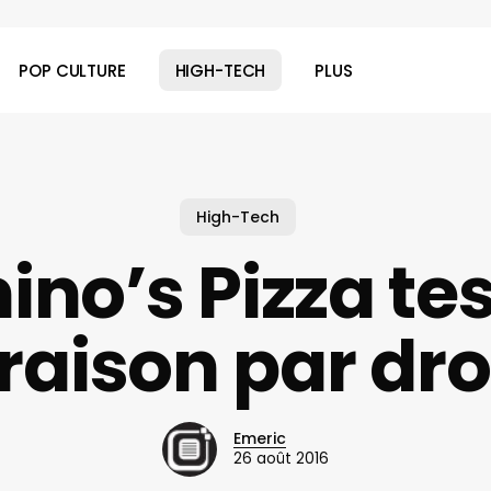
POP CULTURE
HIGH-TECH
PLUS
High-Tech
no’s Pizza tes
vraison par dr
Emeric
26 août 2016