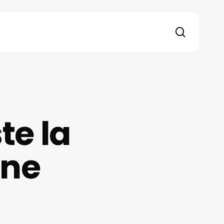
search
te la
one