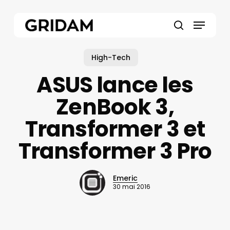
Skip
to
Menu
main
search
content
High-Tech
ASUS lance les
ZenBook 3,
Transformer 3 et
Transformer 3 Pro
Emeric
30 mai 2016