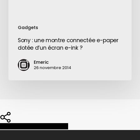
écran
e-
ink
Gadgets
?
Sony : une montre connectée e-paper
dotée d’un écran e-ink ?
Emeric
26 novembre 2014
Share
Share
Share
Pin