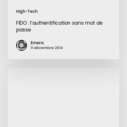
High-Tech
FIDO : l’authentification sans mot de
passe
Emeric
11 décembre 2014
Sony
:
une
montre
connectée
e-
paper
dotée
d’un