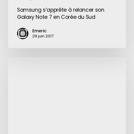
Samsung s’apprête à relancer son
Galaxy Note 7 en Corée du Sud
Emeric
29 juin 2017
FIDO
:
l’authentification
sans
mot
de
passe