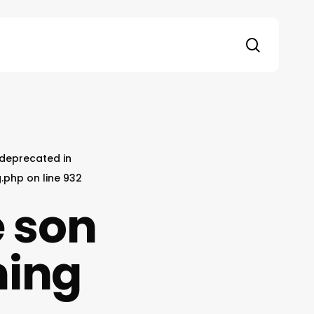
search
s deprecated in
g.php
on line
932
 son
ming