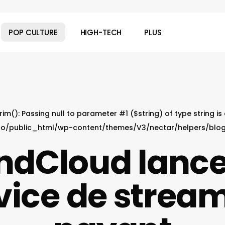
POP CULTURE
HIGH-TECH
PLUS
 trim(): Passing null to parameter #1 ($string) of type string i
o/public_html/wp-content/themes/V3/nectar/helpers/blo
ndCloud lance
vice de strea