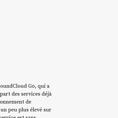
SoundCloud Go, qui a
art des services déjà
’abonnement de
 un peu plus élevé sur
ervice est sans