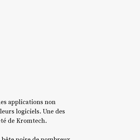
les applications non
eurs logiciels. Une des
iété de Kromtech.
a bête noire de nombreux