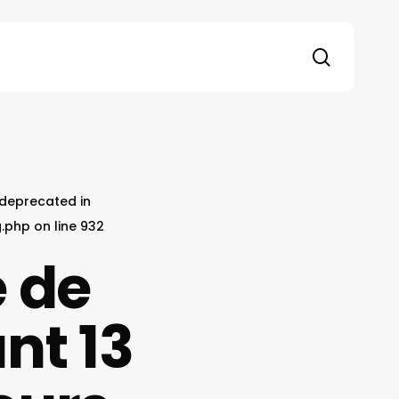
search
s deprecated in
g.php
on line
932
e de
nt 13