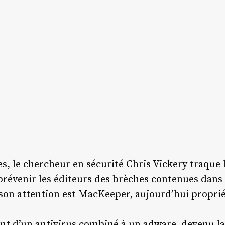
, le chercheur en sécurité Chris Vickery traque 
prévenir les éditeurs des brèches contenues dans l
é son attention est MacKeeper, aujourd’hui propr
ent d’un antivirus combiné à un adware, devenu l