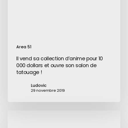
10
000
dollars
et
ouvre
son
Area 51
salon
de
Il vend sa collection d’anime pour 10
tatouage
000 dollars et ouvre son salon de
!
tatouage !
Ludovic
29 novembre 2019
Fortnite
ajoute
un