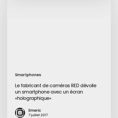
fabricant
de
caméras
RED
dévoile
un
smartphone
avec
un
écran
«holographique»
Smartphones
Le fabricant de caméras RED dévoile
un smartphone avec un écran
«holographique»
Emeric
7 juillet 2017