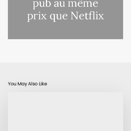
pub au même
prix que Netflix
You May Also Like
Il
vend
sa
collection
d’anime
pour