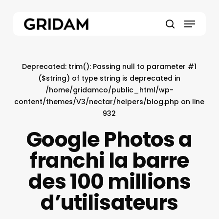
Skip
to
Menu
main
search
content
Deprecated
: trim(): Passing null to parameter #1
($string) of type string is deprecated in
/home/gridamco/public_html/wp-
content/themes/V3/nectar/helpers/blog.php
on line
932
Google Photos a
franchi la barre
des 100 millions
d’utilisateurs