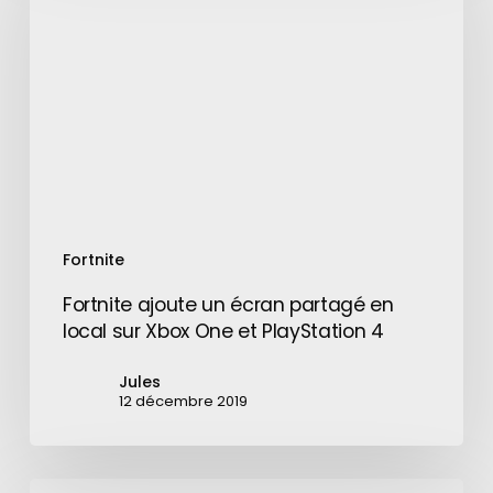
écran
partagé
en
local
sur
Xbox
One
et
PlayStation
Fortnite
4
Fortnite ajoute un écran partagé en
local sur Xbox One et PlayStation 4
Jules
12 décembre 2019
Le