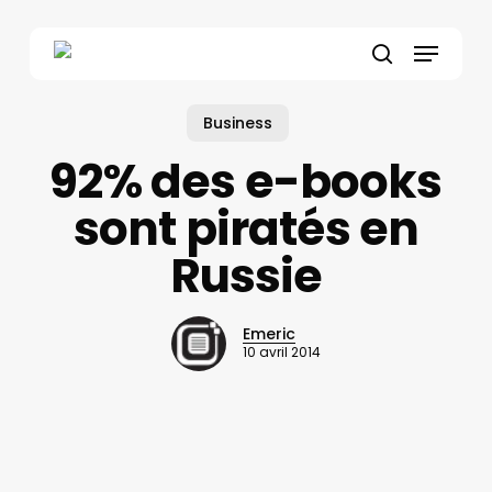
Skip
to
Menu
main
search
content
Business
92% des e-books
sont piratés en
Russie
Emeric
10 avril 2014