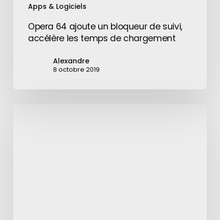
Apps & Logiciels
Opera 64 ajoute un bloqueur de suivi,
accélère les temps de chargement
Alexandre
8 octobre 2019
Facebook
teste
sa
propre
application
de
rencontres