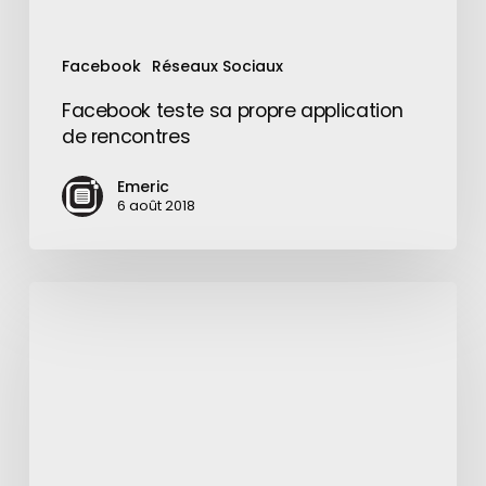
Facebook
Réseaux Sociaux
Facebook teste sa propre application
de rencontres
Emeric
6 août 2018
Daredevil
:
les
premières
images
de
la
série