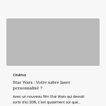
Star
Wars
Cinéma
:
Star Wars : Votre sabre laser
Votre
personnalisé ?
sabre
Avec un nouveau film Star Wars qui devrait
laser
sortir d'ici 2015, c'est quasiment sûr que…
personnalisé