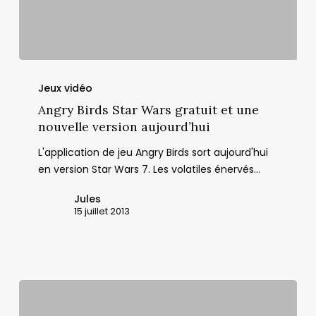
Angry
Birds
Jeux vidéo
Star
Angry Birds Star Wars gratuit et une
Wars
nouvelle version aujourd’hui
gratuit
L'application de jeu Angry Birds sort aujourd'hui
et
en version Star Wars 7. Les volatiles énervés…
une
nouvelle
Jules
version
15 juillet 2013
aujourd’hui