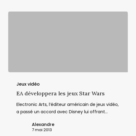
EA
développera
Jeux vidéo
les
EA développera les jeux Star Wars
jeux
Electronic Arts, l’éditeur américain de jeux vidéo,
Star
a passé un accord avec Disney lui offrant…
Wars
Alexandre
7 mai 2013