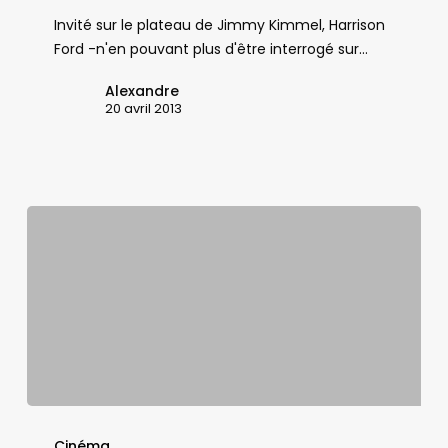
plus
Invité sur le plateau de Jimmy Kimmel, Harrison
répondre
Ford -n'en pouvant plus d'être interrogé sur…
aux
questions
Alexandre
sur
20 avril 2013
Star
Wars
Carrie
Fisher
Cinéma