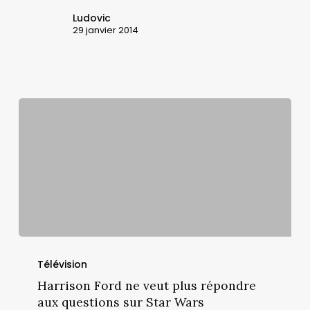
?
Ludovic
29 janvier 2014
Harrison
Ford
Télévision
ne
Harrison Ford ne veut plus répondre
veut
aux questions sur Star Wars