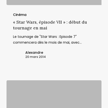
« Star
Wars,
Cinéma
épisode
« Star Wars, épisode VII » : début du
VII »
tournage en mai
:
Le tournage de "Star Wars : Episode 7"
début
commencera dès le mois de mai, avec…
du
tournage
Alexandre
en
20 mars 2014
mai