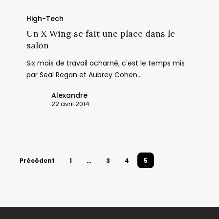
Un
X-
High-Tech
Wing
Un X-Wing se fait une place dans le
se
salon
fait
Six mois de travail acharné, c'est le temps mis
une
par Seal Regan et Aubrey Cohen…
place
dans
Alexandre
le
22 avril 2014
salon
Précédent
1
…
3
4
5