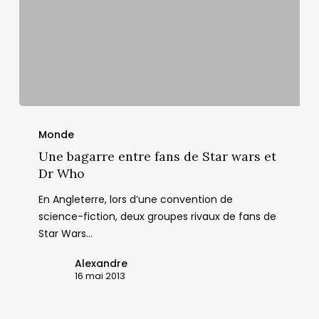
Une
bagarre
Monde
entre
Une bagarre entre fans de Star wars et
fans
Dr Who
de
En Angleterre, lors d’une convention de
Star
science-fiction, deux groupes rivaux de fans de
wars
Star Wars…
et
Dr
Alexandre
Who
16 mai 2013