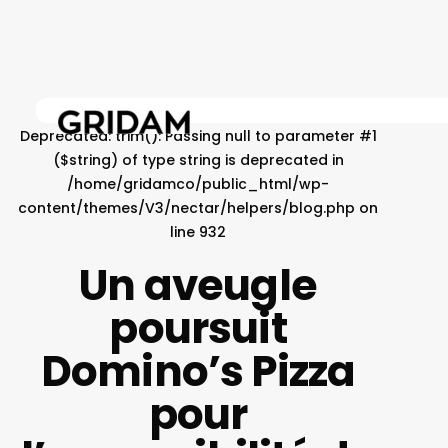
Skip
to
main
content
Deprecated
: trim(): Passing null to parameter #1
($string) of type string is deprecated in
/home/gridamco/public_html/wp-
content/themes/V3/nectar/helpers/blog.php
on
line
932
Un aveugle
poursuit
Domino’s Pizza
pour