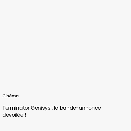
Terminator
Cinéma
Genisys
Terminator Genisys : la bande-annonce
:
dévoilée !
la
bande-
annonce