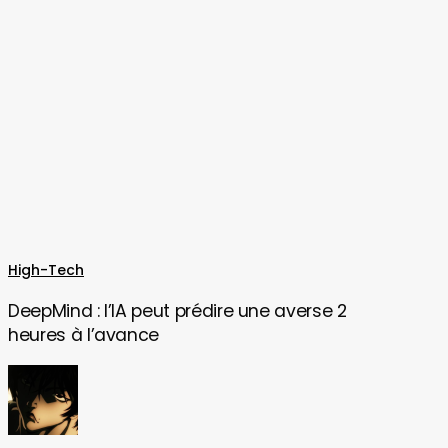
DeepMind
High-Tech
:
DeepMind : l’IA peut prédire une averse 2
l’IA
heures à l’avance
peut
prédire
une
averse
2