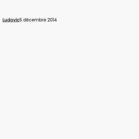
dévoilée
!
Ludovic
5 décembre 2014