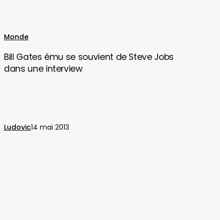
Bill
Monde
Gates
Bill Gates ému se souvient de Steve Jobs
ému
dans une interview
se
souvient
de
Steve
Jobs
Ludovic
14 mai 2013
dans
une
interview