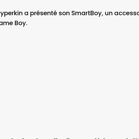
é Hyperkin a présenté son SmartBoy, un access
ame Boy.