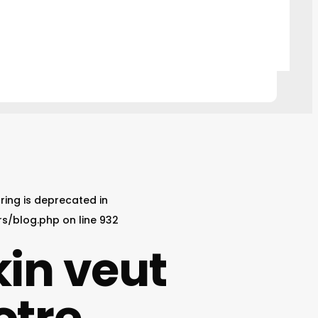
tring is deprecated in
s/blog.php
on line
932
in veut
otre