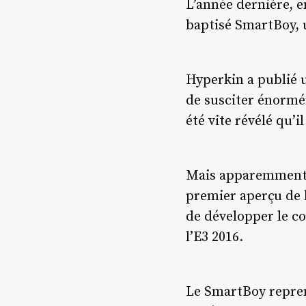
L’année dernière, 
baptisé SmartBoy, 
Hyperkin a publié u
de susciter énormé
été vite révélé qu’i
Mais apparemment, 
premier aperçu de l’
de développer le c
l’E3 2016.
Le SmartBoy repren