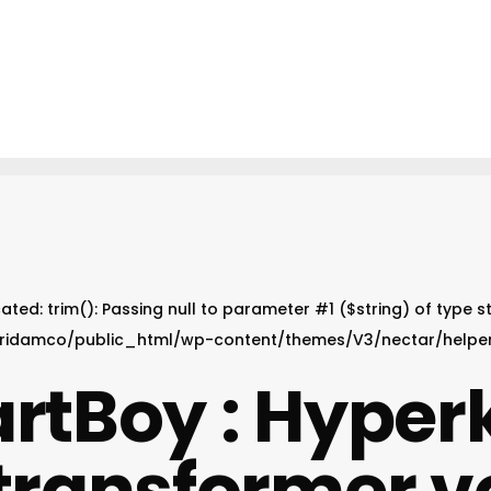
cated
: trim(): Passing null to parameter #1 ($string) of type s
ridamco/public_html/wp-content/themes/V3/nectar/helper
rtBoy : Hyperk
transformer v