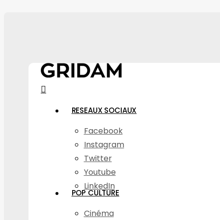
Skip
to
main
content
search
Menu
RESEAUX SOCIAUX
Facebook
Instagram
Twitter
Youtube
LinkedIn
POP CULTURE
Cinéma