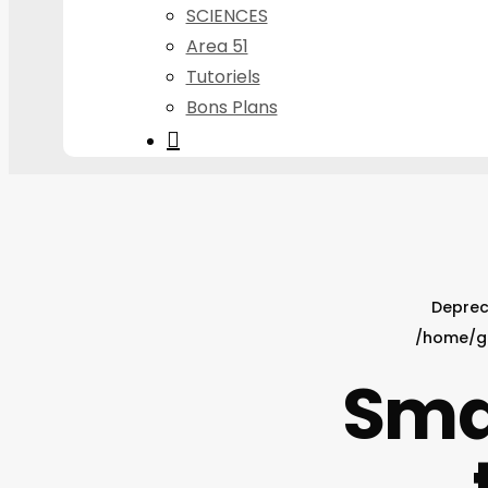
SCIENCES
Area 51
Tutoriels
Bons Plans
search
Depre
/home/g
Sma