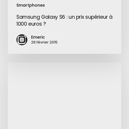
Smartphones
Samsung Galaxy S6 : un prix supérieur à
1000 euros ?
Emeric
26 février 2015
Google
« Perspective »
s’attaque
aux
trolls
avec
le
Machine
Learning