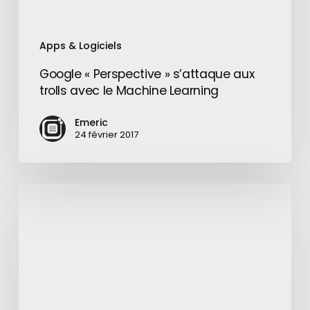
Apps & Logiciels
Google « Perspective » s’attaque aux
trolls avec le Machine Learning
Emeric
24 février 2017
Space
X
:
le
prototype
du
Starship,
Starhopper,