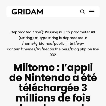
Skip
to
Menu
main
search
content
Deprecated
: trim(): Passing null to parameter #1
($string) of type string is deprecated in
/home/gridamco/public_html/wp-
content/themes/V3/nectar/helpers/blog.php
on line
932
Miitomo : l’appli
de Nintendo a été
téléchargée 3
millions de fois