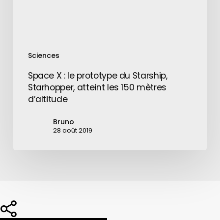
atteint
les
150
mètres
Sciences
d’altitude
Space X : le prototype du Starship,
Starhopper, atteint les 150 mètres
d’altitude
Bruno
28 août 2019