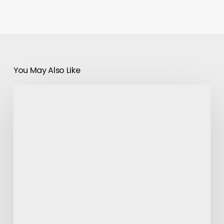
You May Also Like
Samsung
Galaxy
S6
:
un
prix
supérieur
à
1000
euros
?