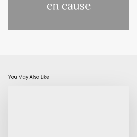
en cause
You May Also Like
Minecraft
dépasse
les
100
millions
de
copies