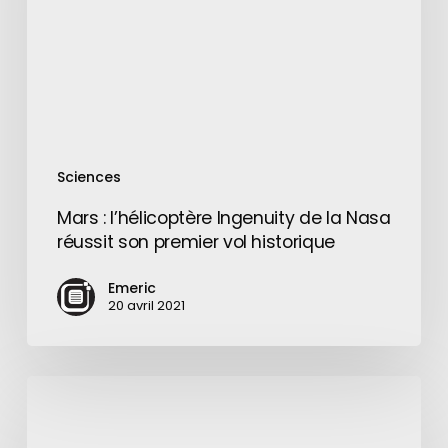
la
Nasa
réussit
son
premier
vol
historique
Sciences
Mars : l’hélicoptère Ingenuity de la Nasa
réussit son premier vol historique
Emeric
20 avril 2021
Jasmine
Tridevil
se