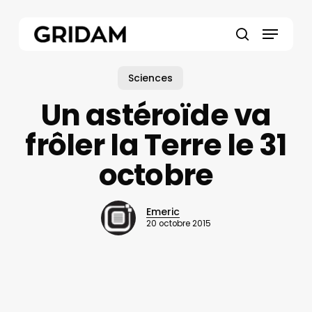
Skip
to
Menu
main
search
content
Sciences
Un astéroïde va
frôler la Terre le 31
octobre
Emeric
20 octobre 2015