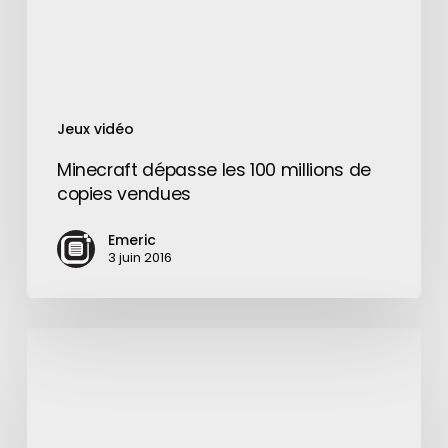
vendues
Jeux vidéo
Minecraft dépasse les 100 millions de
copies vendues
Emeric
3 juin 2016
Mars
:
l’hélicoptère
Ingenuity
de