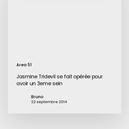
fait
opérée
pour
avoir
un
3eme
sein
Area 51
Jasmine Tridevil se fait opérée pour
avoir un 3eme sein
Bruno
22 septembre 2014