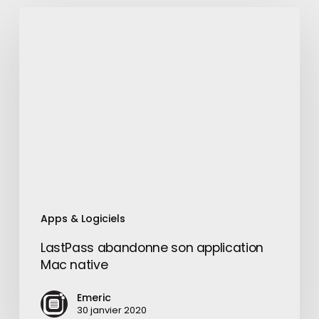
LastPass
abandonne
son
application
Mac
native
Apps & Logiciels
LastPass abandonne son application
Mac native
Emeric
30 janvier 2020