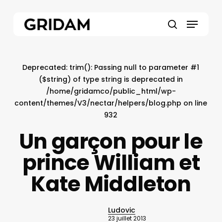
Skip
to
Menu
main
search
content
Deprecated
: trim(): Passing null to parameter #1
($string) of type string is deprecated in
/home/gridamco/public_html/wp-
content/themes/V3/nectar/helpers/blog.php
on line
932
Un garçon pour le
prince William et
Kate Middleton
Ludovic
23 juillet 2013