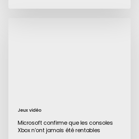
Microsoft
confirme
que
les
consoles
Xbox
n’ont
jamais
été
rentables
Jeux vidéo
Microsoft confirme que les consoles
Xbox n’ont jamais été rentables