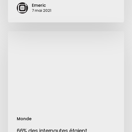
Emeric
7 mai 2021
66%
des
internautes
étaient
américains
en
1996
Monde
66% des internautes étaient