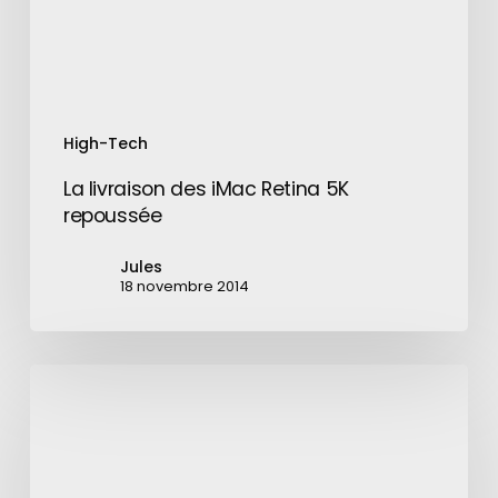
High-Tech
La livraison des iMac Retina 5K
repoussée
Jules
18 novembre 2014
8
Millions
d’iPhones
retournés
pour