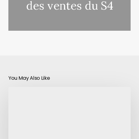
des ventes du S4
You May Also Like
La
livraison
des
iMac
Retina
5K
repoussée