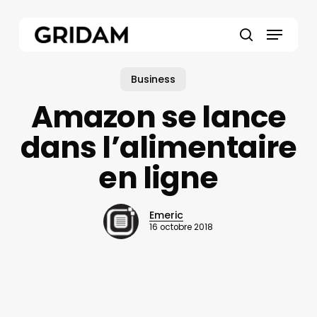
Skip
to
Menu
main
search
content
Business
Amazon se lance
dans l’alimentaire
en ligne
Emeric
16 octobre 2018