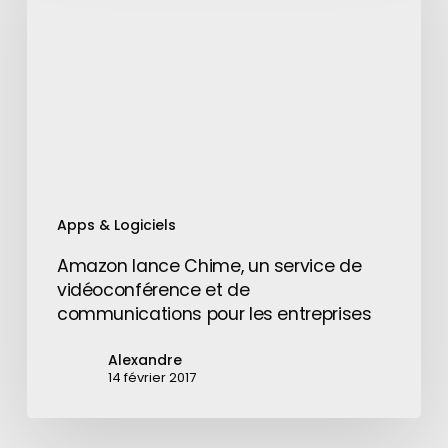
un
service
de
vidéoconférence
et
de
communications
pour
les
Apps & Logiciels
entreprises
Amazon lance Chime, un service de
vidéoconférence et de
communications pour les entreprises
Alexandre
14 février 2017