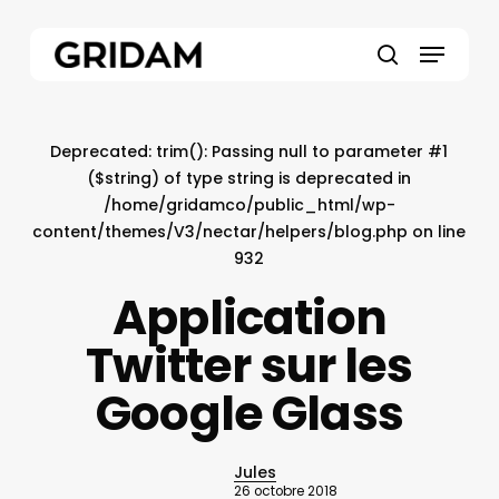
Skip
to
Menu
main
search
content
Deprecated
: trim(): Passing null to parameter #1
($string) of type string is deprecated in
/home/gridamco/public_html/wp-
content/themes/V3/nectar/helpers/blog.php
on line
932
Application
Twitter sur les
Google Glass
Jules
26 octobre 2018