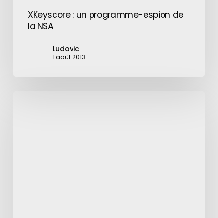
XKeyscore : un programme-espion de
la NSA
Ludovic
1 août 2013
Le
MWC
2021
est
reporté
à
fin
juin