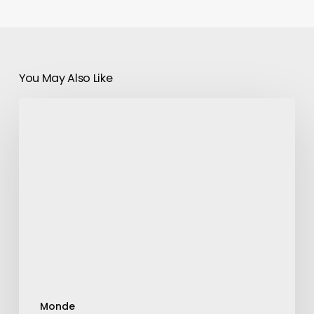
You May Also Like
XKeyscore
:
un
programme-
espion
de
la
NSA
Monde