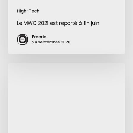
High-Tech
Le MWC 2021 est reporté à fin juin
Emeric
24 septembre 2020
Curiosity
:
une
année
d’exploration
sur
Mars
en
2
minutes