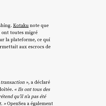
ishing.
Kotaku
note que
s ont toutes migré
r la plateforme, ce qui
permettait aux escrocs de
 transaction »
, a déclaré
oitée.
« Ils ont tous des
tend qu’il n’a pas été
t. »
OpenSea a également