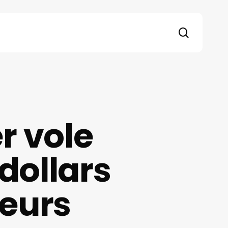
search
r vole
 dollars
teurs