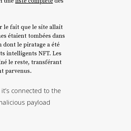
ci une
liste complète
des
e fait que le site allait
imes étaient tombées dans
n dont le piratage a été
ts intelligents NFT. Les
né le reste, transférant
nt parvenus.
 it’s connected to the
malicious payload