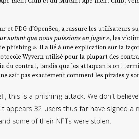
Ape Yacht Club et du Mutant Ape Yacht Club. Voi
r et PDG d’OpenSea, a rassuré les utilisateurs sur l
ur autant que nous puissions en juger »
, les vict
e phishing ». Il a lié à une explication sur la faço
rotocole Wyvern utilisé pour la plupart des contra
ie du contrat, tandis que les attaquants ont termi
 ne sait pas exactement comment les pirates y so
ll, this is a phishing attack. We don’t believe
It appears 32 users thus far have signed a 
and some of their NFTs were stolen.