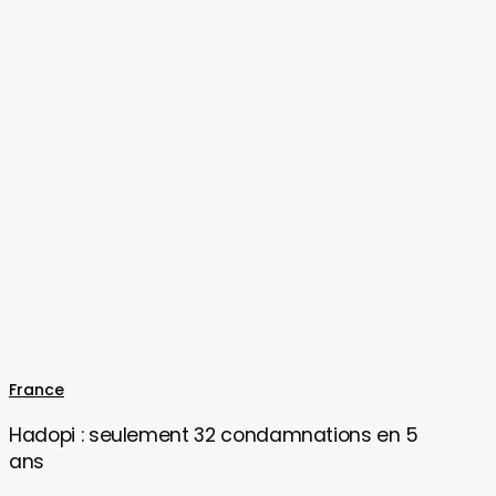
Hadopi
France
:
Hadopi : seulement 32 condamnations en 5
seulement
ans
32
condamnations