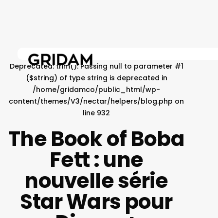
Skip
to
main
content
Deprecated
: trim(): Passing null to parameter #1
($string) of type string is deprecated in
/home/gridamco/public_html/wp-
content/themes/V3/nectar/helpers/blog.php
on
line
932
The Book of Boba
Fett : une
nouvelle série
Star Wars pour