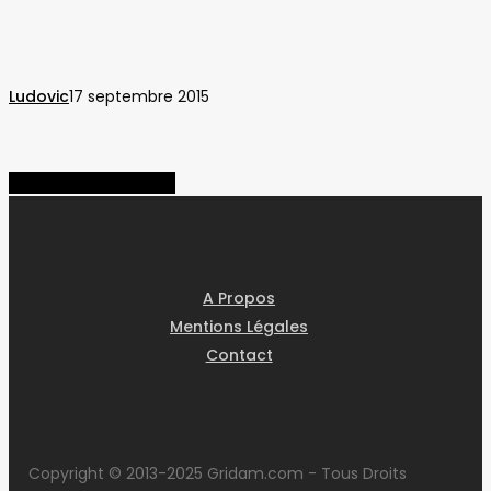
en
5
ans
Ludovic
17 septembre 2015
Share
Share
Share
Pin
A Propos
Mentions Légales
Contact
Copyright © 2013-2025 Gridam.com - Tous Droits