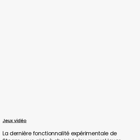
La
Jeux vidéo
dernière
La dernière fonctionnalité expérimentale de
fonctionnalité