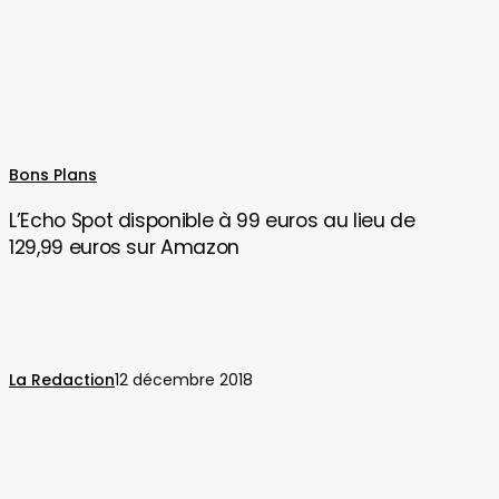
L’Echo
Bons Plans
Spot
L’Echo Spot disponible à 99 euros au lieu de
disponible
129,99 euros sur Amazon
à
99
euros
au
lieu
La Redaction
12 décembre 2018
de
129,99
euros
sur
Amazon