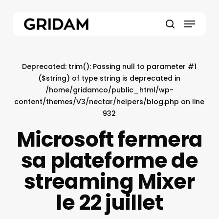
Skip
to
Menu
main
search
content
Deprecated
: trim(): Passing null to parameter #1
($string) of type string is deprecated in
/home/gridamco/public_html/wp-
content/themes/V3/nectar/helpers/blog.php
on line
932
Microsoft fermera
sa plateforme de
streaming Mixer
le 22 juillet