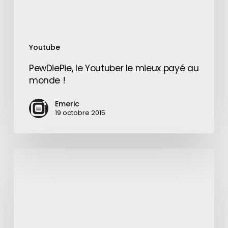
Youtube
PewDiePie, le Youtuber le mieux payé au
monde !
Emeric
19 octobre 2015
Farming
Simulator
se
dote
de
sa
propre