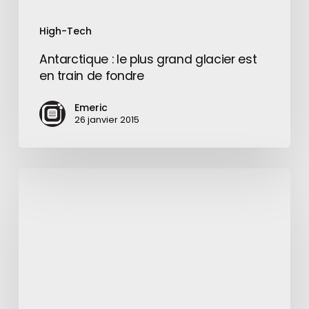
High-Tech
Antarctique : le plus grand glacier est
en train de fondre
Emeric
26 janvier 2015
PewDiePie,
le
Youtuber
le
mieux
payé
au
monde
!